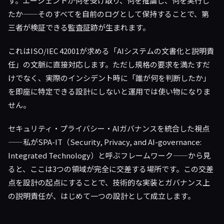
す。エージェントが何を受け取り、何を推論し、何を実行し
たか——そのすべてを自前のログとして保持することで、第
三者が検証できる監査証跡が生まれます。
これはISO/IEC 42001が求める「AIシステムの文書化と説明責
任」の文脈に直接対応します。ただし規格の要求を満たすだ
けでなく、実際のインシデント時に「誰が何を判断したか」
を即座に特定できる設計にしないと運用では使い物になりま
せん。
セキュリティ・プライバシー・AIガバナンスを統合した視点
——私がSPA-IT（Security, Privacy, and AI-governance:
Integrated Technology）と呼ぶフレームワーク——から見
ると、ここは3つの領域が完全に交差する場所です。この交差
点を設計の起点にすることで、技術的な実装とガバナンス上
の説明責任が、はじめて一つの設計として成立します。