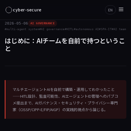
cyber-secure
EN
2026-05-06
AI GOVERNANCE
multi-agent system
AI governance
HITL
autonomous AI
SPA-IT
AI team
はじめに：AIチームを自前で持つというこ
と
マルチエージェントAIを自前で構築・運用してわかったこと
——HITL設計、監査可能性、AIエージェントID管理へのパブコ
メ提出まで、AIガバナンス・セキュリティ・プライバシー専門
家（CISSP/CIPP-E/FIP/AIGP）の実践的視点から論じる。