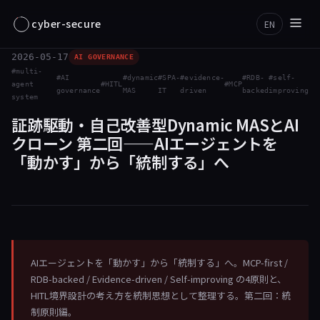
cyber-secure
EN
2026-05-17
AI GOVERNANCE
multi-
AI
dynamic
SPA-
evidence-
RDB-
self-
agent
HITL
MCP
governance
MAS
IT
driven
backed
improving
system
証跡駆動・自己改善型Dynamic MASとAI
クローン 第二回——AIエージェントを
「動かす」から「統制する」へ
AIエージェントを「動かす」から「統制する」へ。MCP-first /
RDB-backed / Evidence-driven / Self-improving の4原則と、
HITL境界設計の考え方を統制思想として整理する。第二回：統
制原則編。