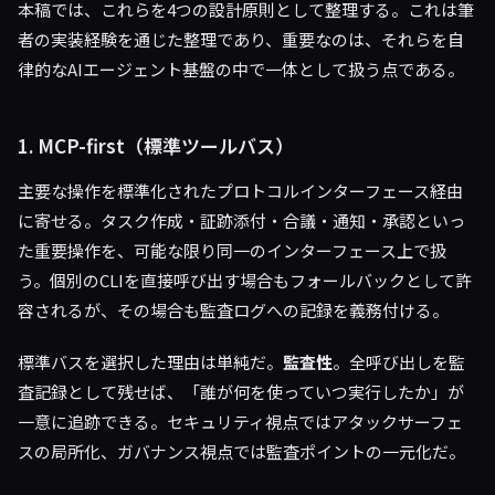
本稿では、これらを4つの設計原則として整理する。これは筆
者の実装経験を通じた整理であり、重要なのは、それらを自
律的なAIエージェント基盤の中で一体として扱う点である。
1. MCP-first（標準ツールバス）
主要な操作を標準化されたプロトコルインターフェース経由
に寄せる。タスク作成・証跡添付・合議・通知・承認といっ
た重要操作を、可能な限り同一のインターフェース上で扱
う。個別のCLIを直接呼び出す場合もフォールバックとして許
容されるが、その場合も監査ログへの記録を義務付ける。
標準バスを選択した理由は単純だ。
監査性
。全呼び出しを監
査記録として残せば、「誰が何を使っていつ実行したか」が
一意に追跡できる。セキュリティ視点ではアタックサーフェ
スの局所化、ガバナンス視点では監査ポイントの一元化だ。