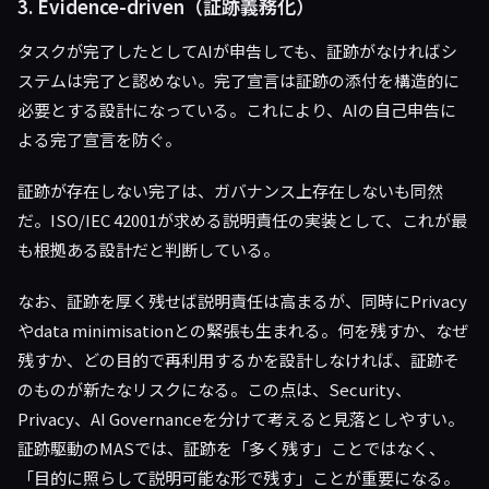
3. Evidence-driven（証跡義務化）
タスクが完了したとしてAIが申告しても、証跡がなければシ
ステムは完了と認めない。完了宣言は証跡の添付を構造的に
必要とする設計になっている。これにより、AIの自己申告に
よる完了宣言を防ぐ。
証跡が存在しない完了は、ガバナンス上存在しないも同然
だ。ISO/IEC 42001が求める説明責任の実装として、これが最
も根拠ある設計だと判断している。
なお、証跡を厚く残せば説明責任は高まるが、同時にPrivacy
やdata minimisationとの緊張も生まれる。何を残すか、なぜ
残すか、どの目的で再利用するかを設計しなければ、証跡そ
のものが新たなリスクになる。この点は、Security、
Privacy、AI Governanceを分けて考えると見落としやすい。
証跡駆動のMASでは、証跡を「多く残す」ことではなく、
「目的に照らして説明可能な形で残す」ことが重要になる。