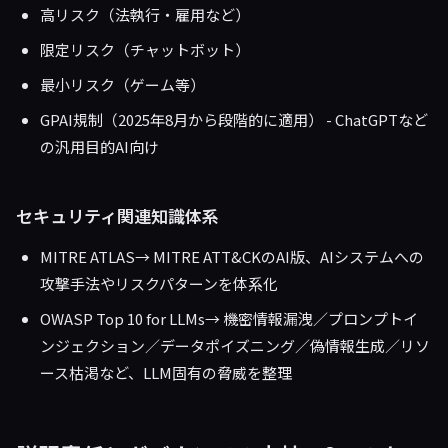
高リスク（法執行・雇用など）
限定リスク（チャットボット）
最小リスク（ゲーム等）
GPAI規制（2025年8月から段階的に適用） - ChatGPTなど
の汎用目的AI向け
セキュリティ関連知識体系
MITRE ATLAS→ MITRE ATT&CKのAI版、AIシステムへの
攻撃手法やリスクパターンを体系化
OWASP Top 10 for LLMs→ 機密情報漏洩／プロンプトイ
ンジェクション／データポイズニング／偽情報生成／リソ
ース枯渇など、LLM固有の脅威を整理