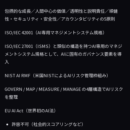
包摂的な成長／人間中心の価値／透明性と説明責任／頑健
性・セキュリティ・安全性／アカウンタビリティの5原則
ISO/IEC 42001（AI専用マネジメントシステム規格）
ISO/IEC 27001（ISMS）と類似の構造を持つAI専用のマネジ
メントシステム規格として、AIに固有のガバナンス要素を導
入
NIST AI RMF（米国NISTによるAIリスク管理枠組み）
GOVERN / MAP / MEASURE / MANAGE の4層構造でAIリスク
を整理
EU AI Act（世界初のAI法）
許容不可（社会的スコアリングなど）