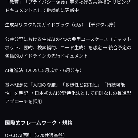
「教育」「プライバシー保護」等を掲げる共通指針 リビング
ドキュメントとして継続的に更新中
生成AIリスク対策ガイドブック（α版）［デジタル庁］
公共分野における生成AIの4つの典型ユースケース（チャット
ボット、要約、検索補助、コード生成）を想定 → 統合予定の
包括的ガイドラインの先行ドキュメント
AI推進法（2025年5月成立・6月公布）
基本理念に「人間の尊厳」「多様性と包摂性」「持続可能
性」を明記 → 日本初のAI分野特化法として罰則なしの推進型
アプローチを採用
国際的フレームワーク・規格
OECD AI原則（G20共通基盤）